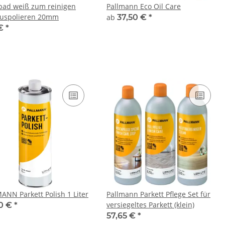
ad weiß zum reinigen
Pallmann Eco Oil Care
uspolieren 20mm
ab
37,50 €
*
 €
*
ANN Parkett Polish 1 Liter
Pallmann Parkett Pflege Set für
versiegeltes Parkett (klein)
0 €
*
57,65 €
*