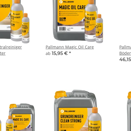
ralreiniger
Pallmann Magic Oil Care
Pallm
ter
Böde
ab
15,95 €
*
46,1