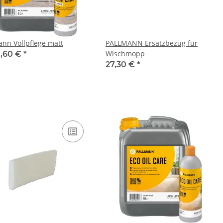
ann Vollpflege matt
PALLMANN Ersatzbezug für
Wischmopp
,60 €
*
27,30 €
*