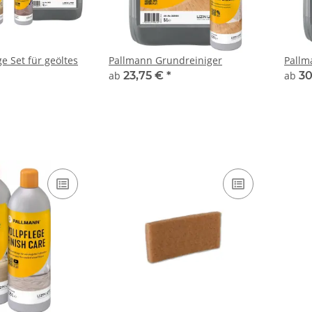
e Set für geöltes
Pallmann Grundreiniger
Pallm
ab
23,75 €
*
ab
30