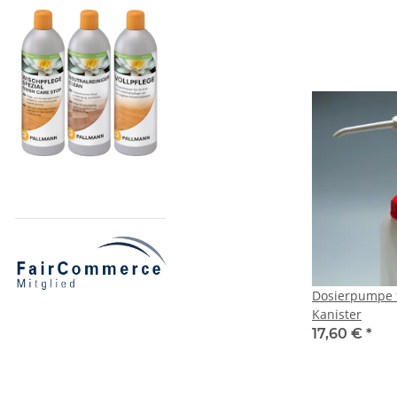
Dosierpumpe f
Kanister
17,60 €
*