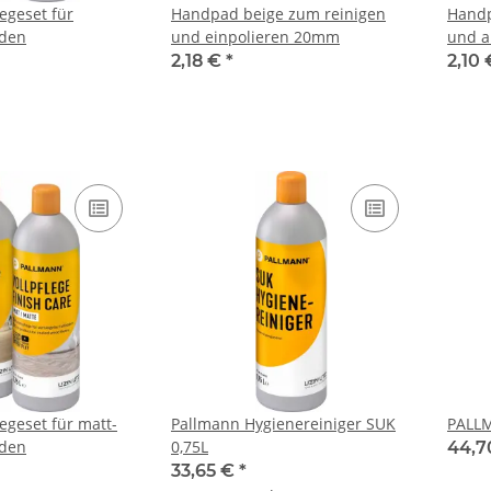
egeset für
Handpad beige zum reinigen
Handp
öden
und einpolieren 20mm
und a
2,18 €
*
2,10
geset für matt-
Pallmann Hygienereiniger SUK
PALLM
öden
0,75L
44,7
33,65 €
*