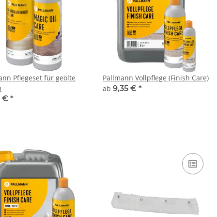
ann Pflegeset für geölte
Pallmann Vollpflege (Finish Care)
n
ab
9,35 €
*
5 €
*