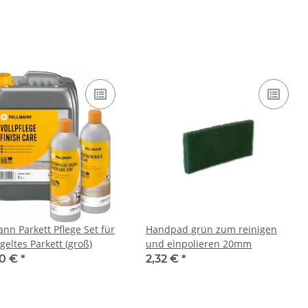
ann Parkett Pflege Set für
Handpad grün zum reinigen
geltes Parkett (groß)
und einpolieren 20mm
30 €
*
2,32 €
*