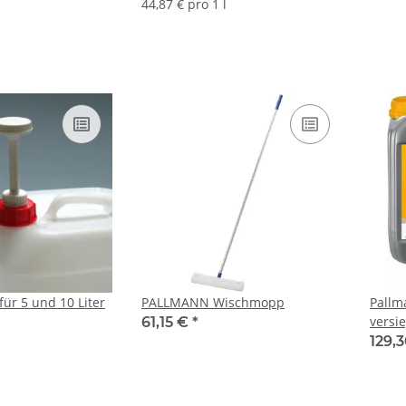
44,87 € pro 1 l
ür 5 und 10 Liter
PALLMANN Wischmopp
Pallm
versie
61,15 €
*
129,